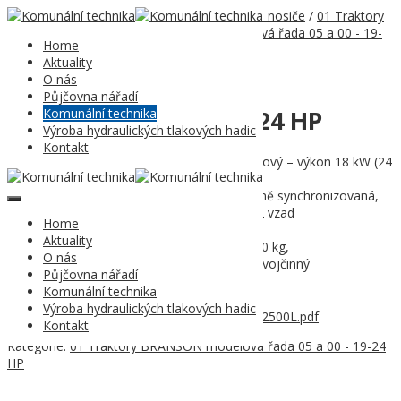
Domů
/
Komunální technika
/
01 Traktorové nosiče
/
01 Traktory
BRANSON
/
01 Traktory BRANSON modelová řada 05 a 00 - 19-
Home
24 HP
/ 03 BRANSON 2500L – 24 HP
Aktuality
O nás
Půjčovna nářadí
03 BRANSON 2500L – 24 HP
Komunální technika
Výroba hydraulických tlakových hadic
Kontakt
Motor: vznětový, atmosférický, 3 válcový – výkon 18 kW (24
HP)
Převodovka: mechanická, reverzní, plně synchronizovaná,
počet převodových stupňů 6 vpřed+2 vzad
Home
VH zadní – 540/960 ot./min.
Aktuality
Hydraulika: 18,3 l/mn., zdvihací síla 650 kg,
O nás
Hydraulické okruhy: 1 x okruh vzadu dvojčinný
Půjčovna nářadí
TBZ kategorie I
Komunální technika
Výroba hydraulických tlakových hadic
03_Produktový_list_WEB_01_2021_Branson_2500L.pdf
Kontakt
Kategorie:
01 Traktory BRANSON modelová řada 05 a 00 - 19-24
HP