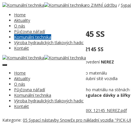
Domů
/
Komunální technika
/
06 Technika pro ZIMNÍ údržbu
/
Sypa
12145 SS
Home
Aktuality
O nás
02 SnowEx Helixx 12145 SS
Půjčovna nářadí
Komunální technika
Výroba hydraulických tlakových hadic
Kontakt
Sypací nástavba SnowEx Helixx 12145 SS
zásobník
posypového materiálu v provedení
NEREZ
objem
zásobníku
268 litrů
Home
vhodný pro všechny druhy posypového materiálu
Aktuality
patentovaný
elektrický pohon
od palubní sítě vozidla
O nás
rozmetadlo
,
šíře posypu až 9,1 m
Půjčovna nářadí
vibrační zařízení proti ulpění posypového matriálu na stěnách
Komunální technika
digitální ovládání z místa řidiče (regulace dávky a šířk
Výroba hydraulických tlakových hadic
hmotnost prázdné nástavby 87 kg
Kontakt
Produktový_list_WEB_02_2023_SnowEX_HELIXX_12145_NEREZ.pdf
Kategorie:
05 Sypací nástavby SnowEx pro nákladní vozidla "PICK-