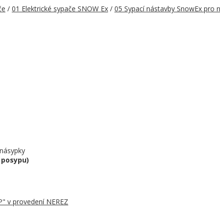
če
/
01 Elektrické sypače SNOW Ex
/
05 Sypací nástavby SnowEx pro n
 násypky
y posypu)
UP" v provedení NEREZ