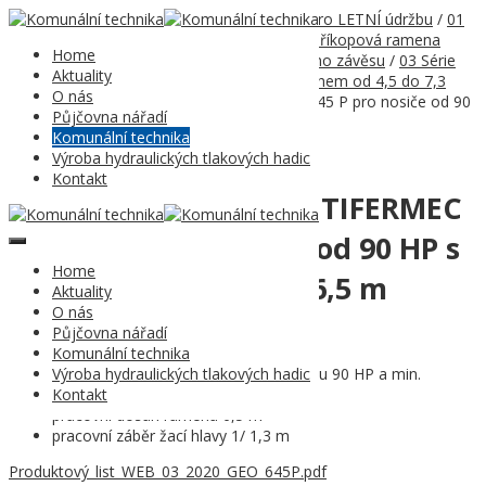
Domů
/
Komunální technika
/
05 Technika pro LETNÍ údržbu
/
01
Údržba zeleně
/
01 Příkopová ramena
/
01 Příkopová ramena
Home
TIFERMEC s agregací do zadního tříbodového závěsu
/
03 Série
Aktuality
GEO pro nosiče od 50 HP s pracovním dosahem od 4,5 do 7,3
O nás
m
/ 05 Příkopové rameno TIFERMEC GEO 645 P pro nosiče od 90
Půjčovna nářadí
HP s pracovním dosahem 6,5 m
Komunální technika
Výroba hydraulických tlakových hadic
Kontakt
05 Příkopové rameno TIFERMEC
GEO 645 P pro nosiče od 90 HP s
Home
pracovním dosahem 6,5 m
Aktuality
O nás
Půjčovna nářadí
Příkopové rameno GEO 645 P
Komunální technika
Výroba hydraulických tlakových hadic
vhodné pro agregaci na nosič o výkonu 90 HP a min.
Kontakt
hmotnosti 3.500 kg
pracovní dosah ramena 6,5 m
pracovní záběr žací hlavy 1/ 1,3 m
Produktový_list_WEB_03_2020_GEO_645P.pdf