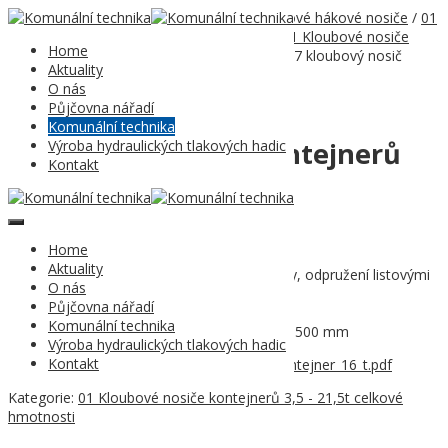
Domů
/
Komunální technika
/
04 Kontejnerové hákové nosiče
/
01
Traktorové kontejnerové návěsy PANAV
/
01 Kloubové nosiče
Home
kontejnerů 3,5 - 21,5t celkové hmotnosti
/ 07 kloubový nosič
Aktuality
kontejnerů 16t
O nás
Půjčovna nářadí
Komunální technika
07 kloubový nosič kontejnerů
Výroba hydraulických tlakových hadic
Kontakt
16t
Celková hmotnost 16.000 kg
Home
Užitečná hmotnost
12.700 kg
Aktuality
Nápravy počet/odpružení: dvě nápravy, odpružení listovými
O nás
pery
Půjčovna nářadí
Povolená rychlost 40 km/hod.
Komunální technika
Délka kontejneru
min./max. 4.500-5.500 mm
Výroba hydraulických tlakových hadic
Kontakt
Produktový_list_WEB_02_2020_kloubový_kontejner_16_t.pdf
Kategorie:
01 Kloubové nosiče kontejnerů 3,5 - 21,5t celkové
hmotnosti