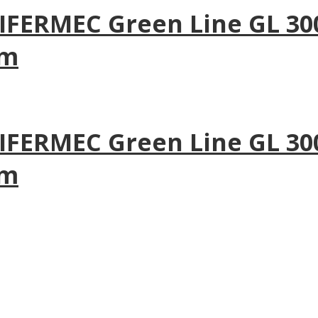
FERMEC Green Line GL 300 
 m
FERMEC Green Line GL 300
 m
ies