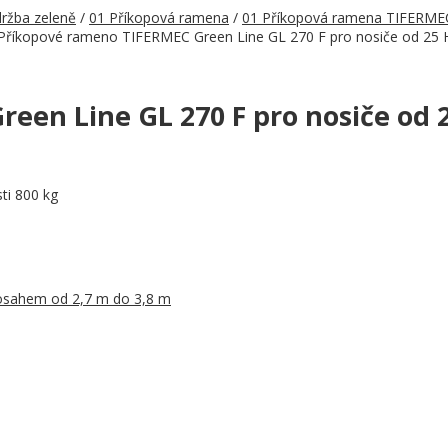
ržba zeleně
/
01 Příkopová ramena
/
01 Příkopová ramena TIFERMEC
Příkopové rameno TIFERMEC Green Line GL 270 F pro nosiče od 25
een Line GL 270 F pro nosiče od
ti 800 kg
dosahem od 2,7 m do 3,8 m