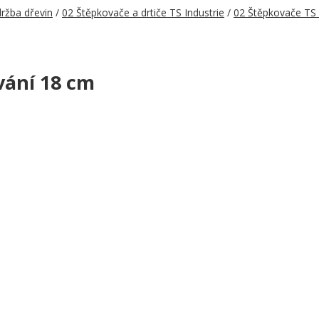
ržba dřevin
/
02 Štěpkovače a drtiče TS Industrie
/
02 Štěpkovače TS 
vání 18 cm