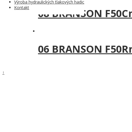
Výroba hydraulických tlakových hadic
Kontakt
08 BRANSON F50Cn
06 BRANSON F50Rn
Nastavení cookies
↑