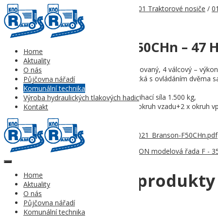
Ramos-
Domů
/
Komunální technika
/
01 Traktorové nosiče
/
0
KOO s.r.o. ©
2024
Všechna
09 BRANSON F50CHn – 47 H
práva
Home
vyhrazena.
|
Aktuality
Motor: vznětový, přeplňovaný, 4 válcový – výko
O nás
Převodovka: hydrostatická s ovládáním dvěma s
Půjčovna nářadí
VH zadní – 540/540E
Komunální technika
Hydraulika: 34 l/mn., zdvihací síla 1.500 kg,
Výroba hydraulických tlakových hadic
Hydraulické okruhy: 2 x okruh vzadu+2 x okruh vp
Kontakt
TBZ kategorie I
09_Produktový_list_WEB_01_2021_Branson-F50CHn.pdf
Kategorie:
02 Traktory BRANSON modelová řada F - 35
Související produkty
Home
Aktuality
O nás
Půjčovna nářadí
Komunální technika