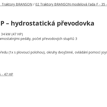
1 Traktory BRANSON
/
02 Traktory BRANSON modelová řada F - 35 
P – hydrostatická převodovka
n 34 kW (47 HP)
amostatnými pedály, počet převodových stupňů 3
ředu (1x s plovoucí polohou), okruhy dvojčinné, ovládání pomocí joy
 - 47 HP