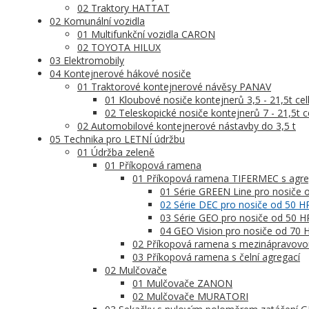
02 Traktory HATTAT
02 Komunální vozidla
01 Multifunkční vozidla CARON
02 TOYOTA HILUX
03 Elektromobily
04 Kontejnerové hákové nosiče
01 Traktorové kontejnerové návěsy PANAV
01 Kloubové nosiče kontejnerů 3,5 - 21,5t ce
02 Teleskopické nosiče kontejnerů 7 - 21,5t 
02 Automobilové kontejnerové nástavby do 3,5 t
05 Technika pro LETNÍ údržbu
01 Údržba zeleně
01 Příkopová ramena
01 Příkopová ramena TIFERMEC s agre
01 Série GREEN Line pro nosiče
02 Série DEC pro nosiče od 50 
03 Série GEO pro nosiče od 50 
04 GEO Vision pro nosiče od 70 
02 Příkopová ramena s mezinápravovo
03 Příkopová ramena s čelní agregací
02 Mulčovače
01 Mulčovače ZANON
02 Mulčovače MURATORI