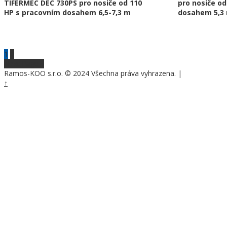
TIFERMEC DEC 730PS pro nosiče od 110
pro nosiče o
HP s pracovním dosahem 6,5-7,3 m
dosahem 5,3
1
2
Next Page »
Ramos-KOO s.r.o. © 2024 Všechna práva vyhrazena.
|
Nastavení cook
↑