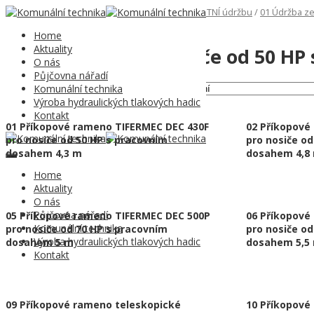
Domů
/
Komunální technika
/
05 Technika pro LETNÍ údržbu
/
01 Údržba z
pracovním dosahem od 4,3 do 6 m
Home
Aktuality
02 Série DEC pro nosiče od 50 HP
O nás
Půjčovna nářadí
Komunální technika
Zobrazeno 1–10 z 11 výsledků
Výroba hydraulických tlakových hadic
Kontakt
01 Příkopové rameno TIFERMEC DEC 430F
02 Příkopové
pro nosiče od 50 HP s pracovním
pro nosiče o
dosahem 4,3 m
dosahem 4,8
Home
Aktuality
O nás
Půjčovna nářadí
05 Příkopové rameno TIFERMEC DEC 500P
06 Příkopové
Komunální technika
pro nosiče od 70 HP s pracovním
pro nosiče o
Výroba hydraulických tlakových hadic
dosahem 5 m
dosahem 5,5
Kontakt
09 Příkopové rameno teleskopické
10 Příkopové