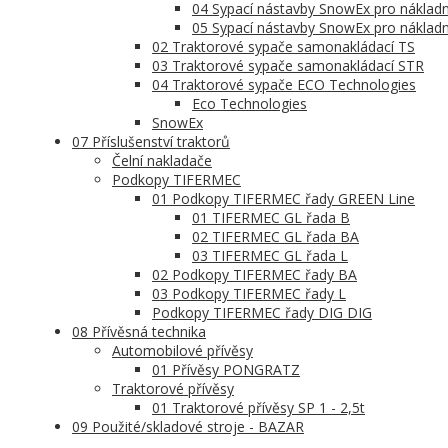
04 Sypací nástavby SnowEx pro nákladn
05 Sypací nástavby SnowEx pro nákladn
02 Traktorové sypače samonakládací TS
03 Traktorové sypače samonakládací STR
04 Traktorové sypače ECO Technologies
Eco Technologies
SnowEx
07 Příslušenství traktorů
Čelní nakladače
Podkopy TIFERMEC
01 Podkopy TIFERMEC řady GREEN Line
01 TIFERMEC GL řada B
02 TIFERMEC GL řada BA
03 TIFERMEC GL řada L
02 Podkopy TIFERMEC řady BA
03 Podkopy TIFERMEC řady L
Podkopy TIFERMEC řady DIG DIG
08 Přívěsná technika
Automobilové přívěsy
01 Přívěsy PONGRATZ
Traktorové přívěsy
01 Traktorové přívěsy SP 1 - 2,5t
09 Použité/skladové stroje - BAZAR