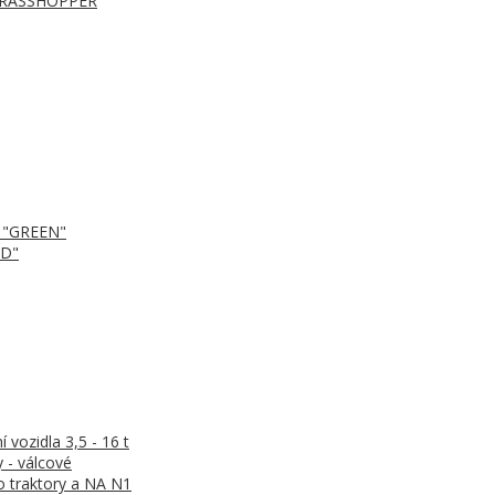
 GRASSHOPPER
e "GREEN"
OD"
vozidla 3,5 - 16 t
 - válcové
o traktory a NA N1