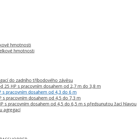
lkové hmotnosti
celkové hmotnosti
gací do zadního tříbodového závěsu
 od 25 HP s pracovním dosahem od 2,7 m do 3,8 m
HP s pracovním dosahem od 4,3 do 6 m
HP s pracovním dosahem od 4,5 do 7,3 m
HP s pracovním dosahem od 4,5 do 6,5 m s předsunutou žací hlavou
u agregací