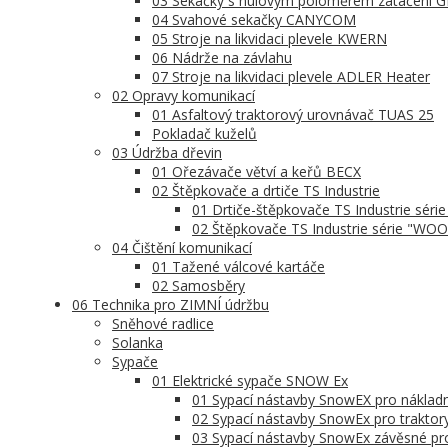
03 Sekačky s nulovým poloměrem zatáčení
04 Svahové sekačky CANYCOM
05 Stroje na likvidaci plevele KWERN
06 Nádrže na závlahu
07 Stroje na likvidaci plevele ADLER Heater
02 Opravy komunikací
01 Asfaltový traktorový urovnávač TUAS 25
Pokladač kuželů
03 Údržba dřevin
01 Ořezávače větví a keřů BECX
02 Štěpkovače a drtiče TS Industrie
01 Drtiče-štěpkovače TS Industrie séri
02 Štěpkovače TS Industrie série "WO
04 Čištění komunikací
01 Tažené válcové kartáče
02 Samosběry
06 Technika pro ZIMNÍ údržbu
Sněhové radlice
Solanka
Sypače
01 Elektrické sypače SNOW Ex
01 Sypací nástavby SnowEX pro nákladní 
02 Sypací nástavby SnowEx pro traktory
03 Sypací nástavby SnowEx závěsné pr