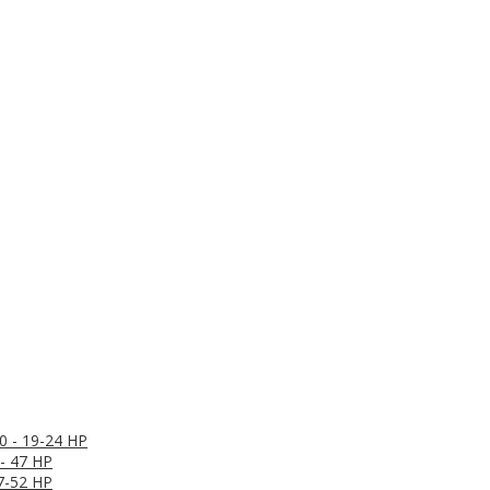
0 - 19-24 HP
- 47 HP
7-52 HP