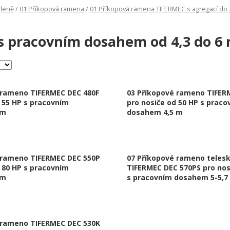
eleně
/
01 Příkopová ramena
/
01 Příkopová ramena TIFERMEC s agregací do
 s pracovním dosahem od 4,3 do 6
 rameno TIFERMEC DEC 480F
03 Příkopové rameno TIFER
d 55 HP s pracovním
pro nosiče od 50 HP s praco
 m
dosahem 4,5 m
 rameno TIFERMEC DEC 550P
07 Příkopové rameno teles
d 80 HP s pracovním
TIFERMEC DEC 570PS pro nos
 m
s pracovním dosahem 5-5,7
 rameno TIFERMEC DEC 530K