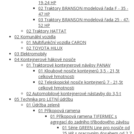
19-24 HP
02 Traktory BRANSON modelová řada F - 35 -
47 HP
03 Traktory BRANSON modelová řada 25 - 47-
52 HP
02 Traktory HATTAT
02 Komunální vozidla
01 Multifunkční vozidla CARON
02 TOYOTA HILUX
03 Elektromobily
04 Kontejnerové hákové nosiče
01 Traktorové kontejnerové návěsy PANAV
01 Kloubové nosiče kontejnerů 3,5 - 21,5t
celkové hmotnosti
02 Teleskopické nosiče kontejnerů 7 - 21,5t
celkové hmotnosti
02 Automobilové kontejnerové nástavby do 3,5 t
05 Technika pro LETNÍ údržbu
01 Údržba zeleně
01 Příkopová ramena
01 Příkopová ramena TIFERMEC s
agregací do zadního tříbodového závěsu
01 Série GREEN Line pro nosiče od
25 HP s pracovním dosahem od 2,7