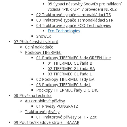
05 Sypací nástavby SnowEx pro nákladní
vozidla "PICK-UP" v provedení NEREZ
02 Traktorové sypače samonakládací TS
03 Traktorové sypače samonakládací STR
04 Traktorové sypače ECO Technologies
Eco Technologies
SnowEx
07 Příslušenství traktorů
Čelní nakladače
Podkopy TIFERMEC
01 Podkopy TIFERMEC řady GREEN Line
01 TIFERMEC GL řada B
02 TIFERMEC GL řada BA
03 TIFERMEC GL řada L
02 Podkopy TIFERMEC řady BA
03 Podkopy TIFERMEC řady L
Podkopy TIFERMEC řady DIG DIG
08 Přívěsná technika
Automobilové přívěsy
01 Přívěsy PONGRATZ
Traktorové přívěsy
01 Traktorové přívěsy SP 1 - 2,5t
09 Použité/skladové stroje - BAZAR