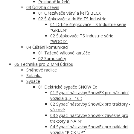
Pokladač kuželů
03 Údržba dřevin
01 Ořezávače větví a keřů BECX
02 Štěpkovače a drtiče TS Industrie
01 Drtiče-štěpkovače TS Industrie série
"GREEN"
02 Štěpkovače TS Industrie série
"WOOD"
04 Čištění komunikací
01 Tažené válcové kartáče
02 Samosběry
06 Technika pro ZIMNÍ údržbu
Sněhové radlice
Solanka
Sypače
01 Elektrické sypače SNOW Ex
01 Sypací nástavby SnowEX pro nákladní
vozidla 3,5 - 16 t
02 Sypací nástavby SnowEx pro traktory -
válcové
03 Sypací nástavby SnowEx závěsné pro
traktory a NA N1
04 Sypací nástavby SnowEx pro nákladní
vozidla "PICK-UP"