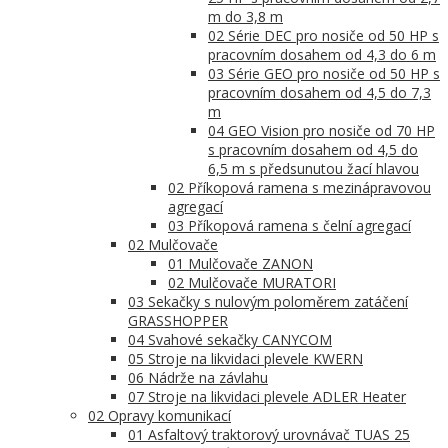
m do 3,8 m
02 Série DEC pro nosiče od 50 HP s
pracovním dosahem od 4,3 do 6 m
03 Série GEO pro nosiče od 50 HP s
pracovním dosahem od 4,5 do 7,3
m
04 GEO Vision pro nosiče od 70 HP
s pracovním dosahem od 4,5 do
6,5 m s předsunutou žací hlavou
02 Příkopová ramena s mezinápravovou
agregací
03 Příkopová ramena s čelní agregací
02 Mulčovače
01 Mulčovače ZANON
02 Mulčovače MURATORI
03 Sekačky s nulovým poloměrem zatáčení
GRASSHOPPER
04 Svahové sekačky CANYCOM
05 Stroje na likvidaci plevele KWERN
06 Nádrže na závlahu
07 Stroje na likvidaci plevele ADLER Heater
02 Opravy komunikací
01 Asfaltový traktorový urovnávač TUAS 25