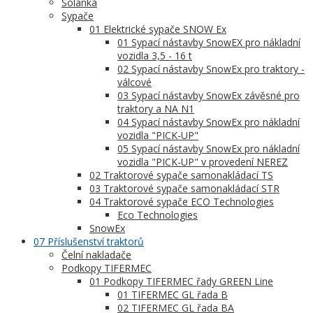
Solanka
Sypače
01 Elektrické sypače SNOW Ex
01 Sypací nástavby SnowEX pro nákladní
vozidla 3,5 - 16 t
02 Sypací nástavby SnowEx pro traktory -
válcové
03 Sypací nástavby SnowEx závěsné pro
traktory a NA N1
04 Sypací nástavby SnowEx pro nákladní
vozidla "PICK-UP"
05 Sypací nástavby SnowEx pro nákladní
vozidla "PICK-UP" v provedení NEREZ
02 Traktorové sypače samonakládací TS
03 Traktorové sypače samonakládací STR
04 Traktorové sypače ECO Technologies
Eco Technologies
SnowEx
07 Příslušenství traktorů
Čelní nakladače
Podkopy TIFERMEC
01 Podkopy TIFERMEC řady GREEN Line
01 TIFERMEC GL řada B
02 TIFERMEC GL řada BA