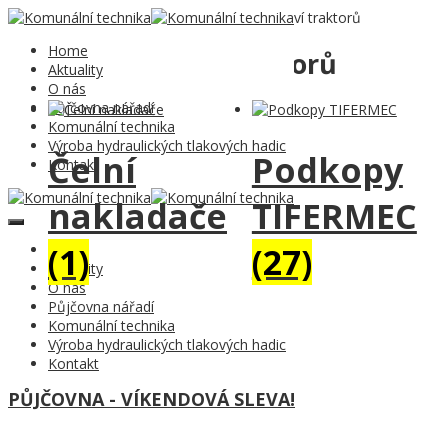
Domů
/
Komunální technika
/ 07 Příslušenství traktorů
Home
07 Příslušenství traktorů
Aktuality
O nás
Půjčovna nářadí
Komunální technika
Výroba hydraulických tlakových hadic
Čelní
Podkopy
Kontakt
nakladače
TIFERMEC
(1)
(27)
Home
Aktuality
O nás
Půjčovna nářadí
Komunální technika
Výroba hydraulických tlakových hadic
Kontakt
PŮJČOVNA - VÍKENDOVÁ SLEVA!