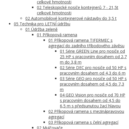
celkové hmotnosti
02 Teleskopické nosiče kontejnerů 7 - 21,5t
celkové hmotnosti
02 Automobilové kontejnerové nástavby do 3,5 t
05 Technika pro LETNÍ údržbu
01 Údržba zeleně
01 Příkopová ramena
01 Příkopová ramena TIFERMEC s
agregací do zadního tříbodového závěsu
01 Série GREEN Line pro nosiče od
25 HP s pracovním dosahem od 2,7
m do 3,8 m
02 Série DEC pro nosiče od 50 HP s
pracovním dosahem od 4,3 do 6 m
03 Série GEO pro nosiče od 50 HP s
pracovním dosahem od 4,5 do 7,3
m
04 GEO Vision pro nosiče od 70 HP
s pracovním dosahem od 4,5 do
6,5 m s předsunutou žací hlavou
02 Příkopová ramena s mezinápravovou
agregací
03 Příkopová ramena s čelní agregací
02 Mulčovače