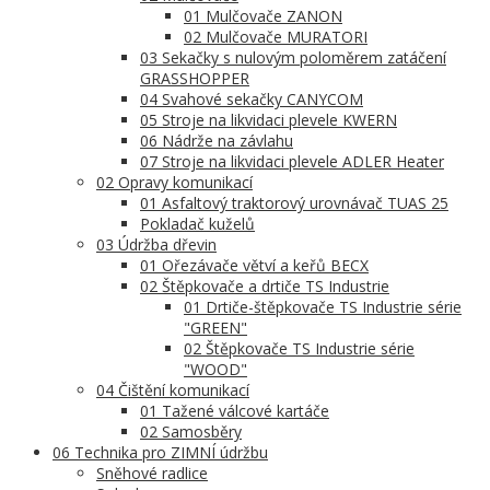
01 Mulčovače ZANON
02 Mulčovače MURATORI
03 Sekačky s nulovým poloměrem zatáčení
GRASSHOPPER
04 Svahové sekačky CANYCOM
05 Stroje na likvidaci plevele KWERN
06 Nádrže na závlahu
07 Stroje na likvidaci plevele ADLER Heater
02 Opravy komunikací
01 Asfaltový traktorový urovnávač TUAS 25
Pokladač kuželů
03 Údržba dřevin
01 Ořezávače větví a keřů BECX
02 Štěpkovače a drtiče TS Industrie
01 Drtiče-štěpkovače TS Industrie série
"GREEN"
02 Štěpkovače TS Industrie série
"WOOD"
04 Čištění komunikací
01 Tažené válcové kartáče
02 Samosběry
06 Technika pro ZIMNÍ údržbu
Sněhové radlice