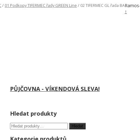
C
/
01 Podkopy TIFERMEC řady GREEN Line
/ 02 TIFERMEC GL řada BA
Ramos-
↑
PŮJČOVNA - VÍKENDOVÁ SLEVA!
Hledat produkty
Kategorie produktů