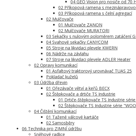
04 GEO Vision pro nosiče od 70 
02 Příkopová ramena s mezinápravovo
03 Příkopová ramena s čelní agregací
02 Mulčovače
01 Mulčovače ZANON
02 Mulčovače MURATORI
03 Sekačky s nulovým poloměrem zatáčení
04 Svahové sekačky CANYCOM
05 Stroje na likvidaci plevele KWERN
06 Nádrže na závlahu
07 Stroje na likvidaci plevele ADLER Heater
02 Opravy komunikací
01 Asfaltový traktorový urovnávač TUAS 25
Pokladač kuželů
03 Údržba dřevin
01 Ořezávače větví a keřů BECX
02 Štěpkovače a drtiče TS Industrie
01 Drtiče-štěpkovače TS Industrie séri
02 Štěpkovače TS Industrie série "WO
04 Čištění komunikací
01 Tažené válcové kartáče
02 Samosběry
06 Technika pro ZIMNÍ údržbu
Sněhové radlice