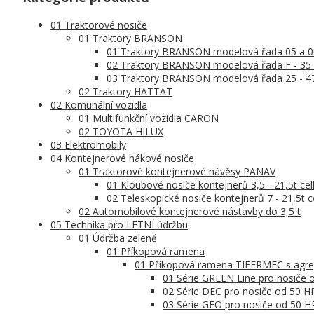
01 Traktorové nosiče
01 Traktory BRANSON
01 Traktory BRANSON modelová řada 05 a 0
02 Traktory BRANSON modelová řada F - 35 
03 Traktory BRANSON modelová řada 25 - 4
02 Traktory HATTAT
02 Komunální vozidla
01 Multifunkční vozidla CARON
02 TOYOTA HILUX
03 Elektromobily
04 Kontejnerové hákové nosiče
01 Traktorové kontejnerové návěsy PANAV
01 Kloubové nosiče kontejnerů 3,5 - 21,5t ce
02 Teleskopické nosiče kontejnerů 7 - 21,5t 
02 Automobilové kontejnerové nástavby do 3,5 t
05 Technika pro LETNÍ údržbu
01 Údržba zeleně
01 Příkopová ramena
01 Příkopová ramena TIFERMEC s agre
01 Série GREEN Line pro nosiče
02 Série DEC pro nosiče od 50 
03 Série GEO pro nosiče od 50 