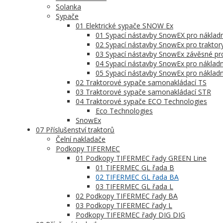
Solanka
Sypače
01 Elektrické sypače SNOW Ex
01 Sypací nástavby SnowEX pro nákladní 
02 Sypací nástavby SnowEx pro traktory
03 Sypací nástavby SnowEx závěsné pr
04 Sypací nástavby SnowEx pro nákladn
05 Sypací nástavby SnowEx pro nákladn
02 Traktorové sypače samonakládací TS
03 Traktorové sypače samonakládací STR
04 Traktorové sypače ECO Technologies
Eco Technologies
SnowEx
07 Příslušenství traktorů
Čelní nakladače
Podkopy TIFERMEC
01 Podkopy TIFERMEC řady GREEN Line
01 TIFERMEC GL řada B
02 TIFERMEC GL řada BA
03 TIFERMEC GL řada L
02 Podkopy TIFERMEC řady BA
03 Podkopy TIFERMEC řady L
Podkopy TIFERMEC řady DIG DIG