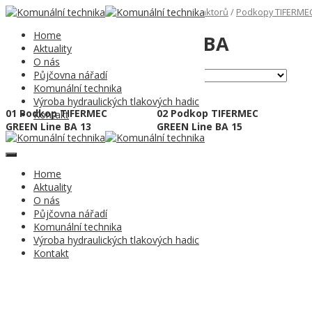
Domů
/
Komunální technika
/
07 Příslušenství traktorů
/
Podkopy TIFERME
Home
02 TIFERMEC GL řada BA
Aktuality
O nás
Půjčovna nářadí
Zobrazeny 2 výsledky
Komunální technika
Výroba hydraulických tlakových hadic
01 Podkop TIFERMEC
02 Podkop TIFERMEC
Kontakt
GREEN Line BA 13
GREEN Line BA 15
Home
Aktuality
O nás
Půjčovna nářadí
Komunální technika
Výroba hydraulických tlakových hadic
Kontakt